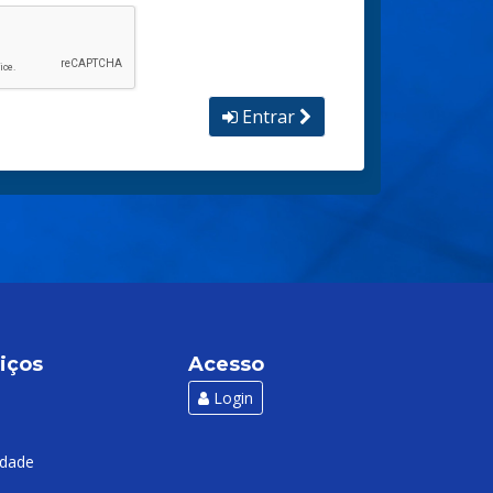
Entrar
iços
Acesso
Login
idade