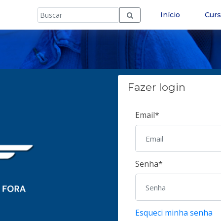
Início
Cur
Fazer login
Email*
Senha*
Esqueci minha senha