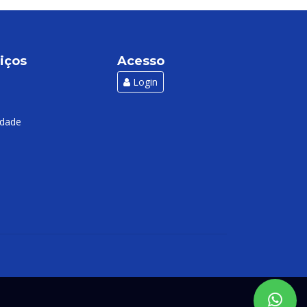
iços
Acesso
Login
idade