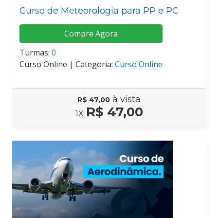
Curso de Meteorologia para PP e PC
Compre Agora
Turmas:
0
Curso Online |
Categoria:
Curso Online
à vista
R$ 47,00
R$ 47,00
1X