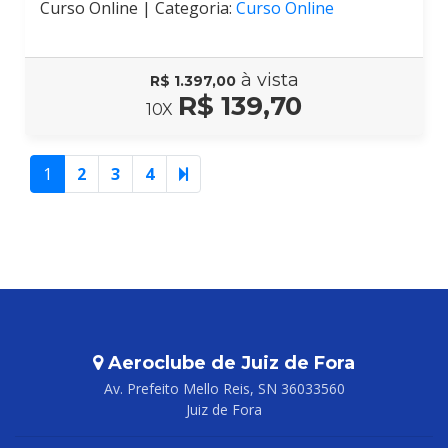
Curso Online |
Categoria:
Curso Online
à vista
R$ 1.397,00
R$ 139,70
10X
1
2
3
4
Aeroclube de Juiz de Fora
Av. Prefeito Mello Reis, SN 36033560
Juiz de Fora